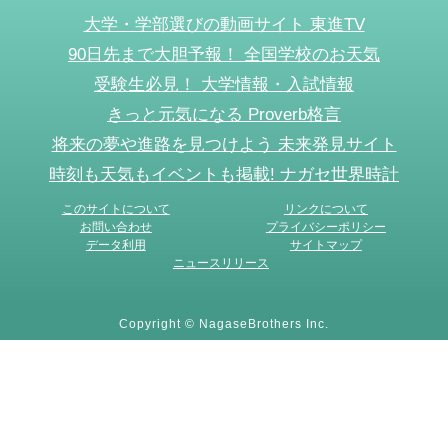
大学・学部選びの動画サイト 東進TV
90日先まで大胆予報！ 全国学校のお天気
受験生必見！ 大学情報・入試情報
きっと元気になる Proverb格言
将来の夢や進路を見つけよう 未来発見サイト
時刻も天気もイベントも掲載! ナガセ世界時計
このサイトについて
リンクについて
お問い合わせ
プライバシーポリシー
データ利用
サイトマップ
ニュースリリース
Copyright © NagaseBrothers Inc.