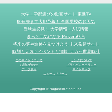
大学・学部選びの動画サイト 東進TV
90日先まで大胆予報！ 全国学校のお天気
受験生必見！ 大学情報・入試情報
きっと元気になる Proverb格言
将来の夢や進路を見つけよう 未来発見サイト
時刻も天気もイベントも掲載! ナガセ世界時計
このサイトについて
リンクについて
お問い合わせ
プライバシーポリシー
データ利用
サイトマップ
ニュースリリース
Copyright © NagaseBrothers Inc.