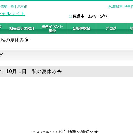
の予備校・塾｜東京都
永瀬昭幸 理事
私の夏休み☀
グ
9年 10月 1日 私の夏休み☀
こんにちは！担任助手の渡辺です。