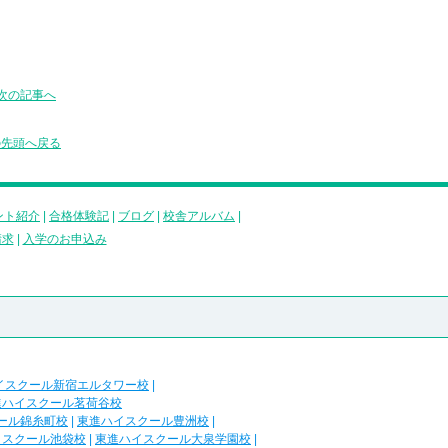
次の記事へ
の先頭へ戻る
ント紹介
|
合格体験記
|
ブログ
|
校舎アルバム
|
請求
|
入学のお申込み
イスクール新宿エルタワー校
|
進ハイスクール茗荷谷校
ール錦糸町校
|
東進ハイスクール豊洲校
|
イスクール池袋校
|
東進ハイスクール大泉学園校
|