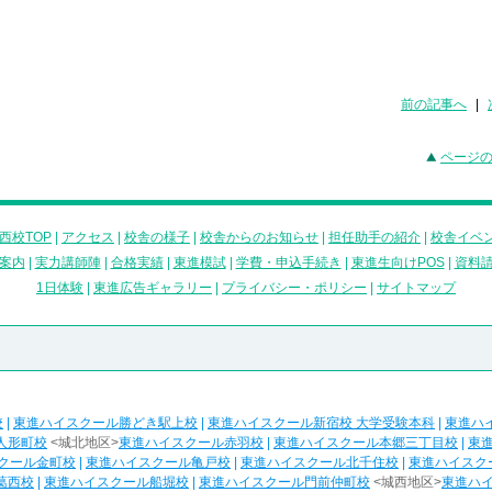
前の記事へ
|
ページ
西校TOP
|
アクセス
|
校舎の様子
|
校舎からのお知らせ
|
担任助手の紹介
|
校舎イベ
案内
|
実力講師陣
|
合格実績
|
東進模試
|
学費・申込手続き
|
東進生向けPOS
|
資料
1日体験
|
東進広告ギャラリー
|
プライバシー・ポリシー
|
サイトマップ
校
|
東進ハイスクール勝どき駅上校
|
東進ハイスクール新宿校 大学受験本科
|
東進ハ
人形町校
<城北地区>
東進ハイスクール赤羽校
|
東進ハイスクール本郷三丁目校
|
東
クール金町校
|
東進ハイスクール亀戸校
|
東進ハイスクール北千住校
|
東進ハイスク
葛西校
|
東進ハイスクール船堀校
|
東進ハイスクール門前仲町校
<城西地区>
東進ハ