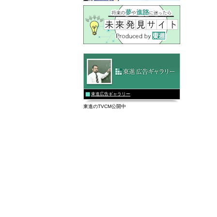
東進広告ギャラリー
東進のTVCM公開中