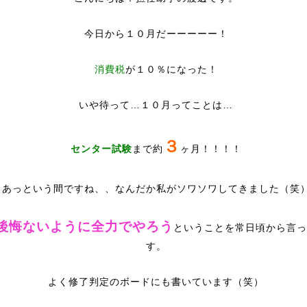
今日から１０月だーーーーー！
消費税
が１０％になった！
いや待って…１０月ってことは…
３
センター試験
まで約
ヶ月！！！！
あっという間ですね、、なんだか私がソワソワしてきました（笑
後悔ないように全力でやろう
ということを常日頃から言っ
す。
よく修了判定のボードにも書いています（笑）