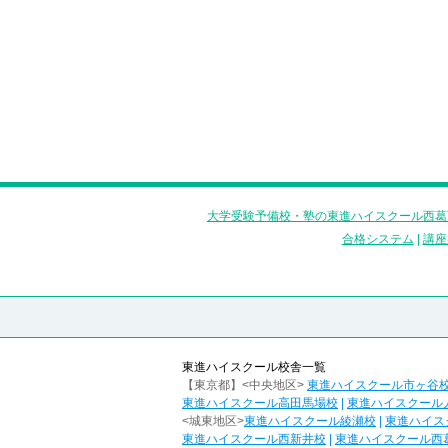
大学受験予備校・塾の東進ハイスクール西葛
合格システム
|
講座
東進ハイスクール校舎一覧
【東京都】<中央地区>
東進ハイスクール市ヶ谷
東進ハイスクール高田馬場校
|
東進ハイスクール
<城東地区>
東進ハイスクール綾瀬校
|
東進ハイス
東進ハイスクール西新井校
|
東進ハイスクール西