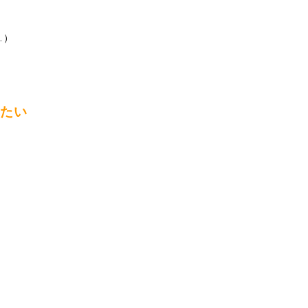
…）
たい