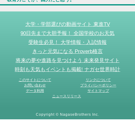
大学・学部選びの動画サイト 東進TV
90日先まで大胆予報！ 全国学校のお天気
受験生必見！ 大学情報・入試情報
きっと元気になる Proverb格言
将来の夢や進路を見つけよう 未来発見サイト
時刻も天気もイベントも掲載! ナガセ世界時計
このサイトについて
リンクについて
お問い合わせ
プライバシーポリシー
データ利用
サイトマップ
ニュースリリース
Copyright © NagaseBrothers Inc.