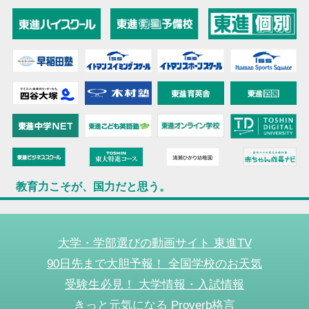
教育力こそが、国力だと思う。
大学・学部選びの動画サイト 東進TV
90日先まで大胆予報！ 全国学校のお天気
受験生必見！ 大学情報・入試情報
きっと元気になる Proverb格言