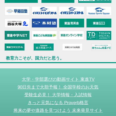
教育力こそが、国力だと思う。
大学・学部選びの動画サイト 東進TV
90日先まで大胆予報！ 全国学校のお天気
受験生必見！ 大学情報・入試情報
きっと元気になる Proverb格言
将来の夢や進路を見つけよう 未来発見サイト