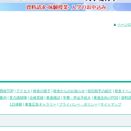
ページ
西校TOP
|
アクセス
|
校舎の様子
|
校舎からのお知らせ
|
担任助手の紹介
|
校舎イベ
案内
|
実力講師陣
|
合格実績
|
東進模試
|
学費・申込手続き
|
東進生向けPOS
|
資料
1日体験
|
東進広告ギャラリー
|
プライバシー・ポリシー
|
サイトマップ