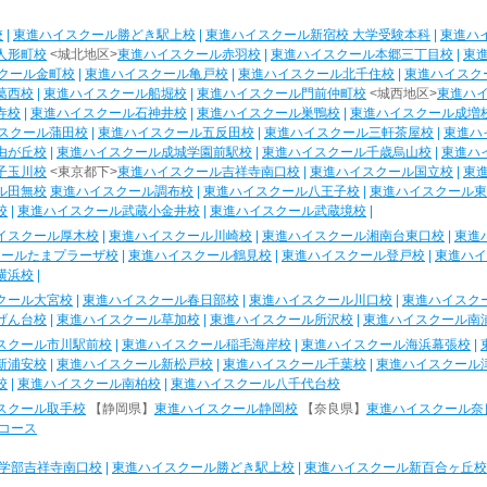
校
|
東進ハイスクール勝どき駅上校
|
東進ハイスクール新宿校 大学受験本科
|
東進ハ
人形町校
<城北地区>
東進ハイスクール赤羽校
|
東進ハイスクール本郷三丁目校
|
東
クール金町校
|
東進ハイスクール亀戸校
|
東進ハイスクール北千住校
|
東進ハイスク
葛西校
|
東進ハイスクール船堀校
|
東進ハイスクール門前仲町校
<城西地区>
東進ハ
寺校
|
東進ハイスクール石神井校
|
東進ハイスクール巣鴨校
|
東進ハイスクール成増
スクール蒲田校
|
東進ハイスクール五反田校
|
東進ハイスクール三軒茶屋校
|
東進ハ
由が丘校
|
東進ハイスクール成城学園前駅校
|
東進ハイスクール千歳烏山校
|
東進ハ
子玉川校
<東京都下>
東進ハイスクール吉祥寺南口校
|
東進ハイスクール国立校
|
東
ル田無校
東進ハイスクール調布校
|
東進ハイスクール八王子校
|
東進ハイスクール東
校
|
東進ハイスクール武蔵小金井校
|
東進ハイスクール武蔵境校
|
イスクール厚木校
|
東進ハイスクール川崎校
|
東進ハイスクール湘南台東口校
|
東進
クールたまプラーザ校
|
東進ハイスクール鶴見校
|
東進ハイスクール登戸校
|
東進ハイ
横浜校
|
クール大宮校
|
東進ハイスクール春日部校
|
東進ハイスクール川口校
|
東進ハイスク
げん台校
|
東進ハイスクール草加校
|
東進ハイスクール所沢校
|
東進ハイスクール南
スクール市川駅前校
|
東進ハイスクール稲毛海岸校
|
東進ハイスクール海浜幕張校
|
新浦安校
|
東進ハイスクール新松戸校
|
東進ハイスクール千葉校
|
東進ハイスクール
校
|
東進ハイスクール南柏校
|
東進ハイスクール八千代台校
スクール取手校
【静岡県】
東進ハイスクール静岡校
【奈良県】
東進ハイスクール奈
コース
学部吉祥寺南口校
|
東進ハイスクール勝どき駅上校
|
東進ハイスクール新百合ヶ丘校