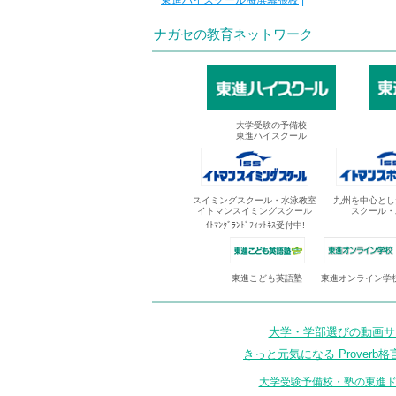
東進ハイスクール海浜幕張校
|
ナガセの教育ネットワーク
大学受験の予備校
東進ハイスクール
スイミングスクール・水泳教室
九州を中心とし
イトマンスイミングスクール
スクール・
ｲﾄﾏﾝｸﾞﾗﾝﾄﾞﾌｨｯﾄﾈｽ受付中!
東進オンライン学
東進こども英語塾
大学・学部選びの動画サイ
きっと元気になる Proverb格
大学受験予備校・塾の東進ド