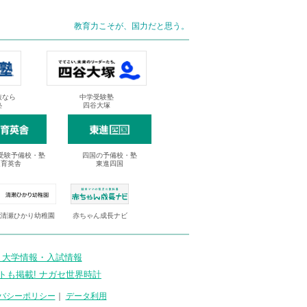
教育力こそが、国力だと思う。
抜なら
中学受験塾
塾
四谷大塚
受験予備校・塾
四国の予備校・塾
進育英舎
東進四国
清瀬ひかり幼稚園
赤ちゃん成長ナビ
 大学情報・入試情報
トも掲載! ナガセ世界時計
バシーポリシー
｜
データ利用