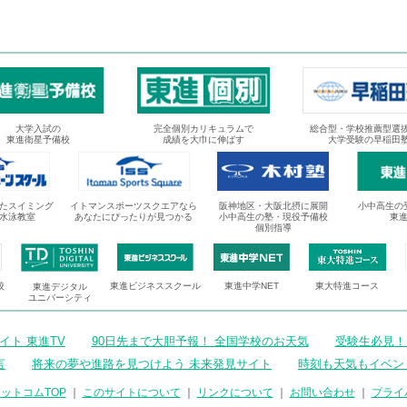
大学入試の
完全個別カリキュラムで
総合型・学校推薦型選
東進衛星予備校
成績を大巾に伸ばす
大学受験の早稲田
たスイミング
イトマンスポーツスクエアなら
阪神地区・大阪北摂に展開
小中高生の
水泳教室
あなたにぴったりが見つかる
小中高生の塾・現役予備校
東
個別指導
校
東進ビジネススクール
東進中学NET
東大特進コース
東進デジタル
ユニバーシティ
ト 東進TV
90日先まで大胆予報！ 全国学校のお天気
受験生必見！
言
将来の夢や進路を見つけよう 未来発見サイト
時刻も天気もイベン
ットコムTOP
｜
このサイトについて
｜
リンクについて
｜
お問い合わせ
｜
プライ