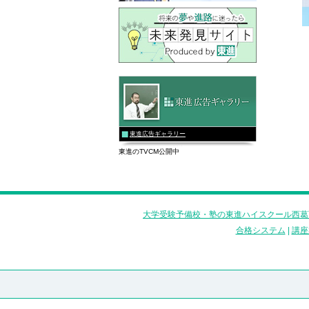
東進広告ギャラリー
東進のTVCM公開中
大学受験予備校・塾の東進ハイスクール西葛
合格システム
|
講座