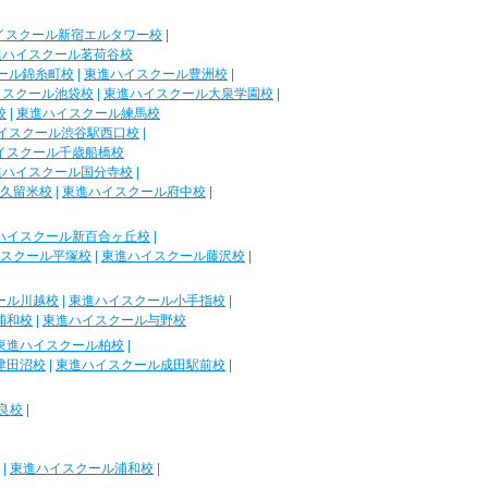
イスクール新宿エルタワー校
|
進ハイスクール茗荷谷校
ール錦糸町校
|
東進ハイスクール豊洲校
|
イスクール池袋校
|
東進ハイスクール大泉学園校
|
校
|
東進ハイスクール練馬校
イスクール渋谷駅西口校
|
イスクール千歳船橋校
進ハイスクール国分寺校
|
久留米校
|
東進ハイスクール府中校
|
ハイスクール新百合ヶ丘校
|
スクール平塚校
|
東進ハイスクール藤沢校
|
ール川越校
|
東進ハイスクール小手指校
|
浦和校
|
東進ハイスクール与野校
東進ハイスクール柏校
|
津田沼校
|
東進ハイスクール成田駅前校
|
良校
|
|
東進ハイスクール浦和校
|