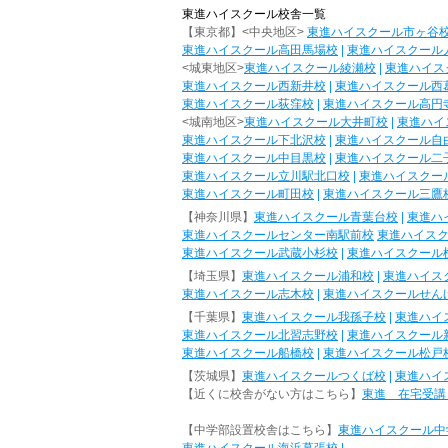
東進ハイスクール校舎一覧
【東京都】<中央地区>
東進ハイスクール市ヶ谷
東進ハイスクール高田馬場校
|
東進ハイスクール
<城東地区>
東進ハイスクール綾瀬校
|
東進ハイス
東進ハイスクール西新井校
|
東進ハイスクール西
東進ハイスクール荻窪校
|
東進ハイスクール高円
<城南地区>
東進ハイスクール大井町校
|
東進ハイ
東進ハイスクール下北沢校
|
東進ハイスクール自
東進ハイスクール中目黒校
|
東進ハイスクール二
東進ハイスクール立川駅北口校
|
東進ハイスクー
東進ハイスクール町田校
|
東進ハイスクール三鷹
【神奈川県】
東進ハイスクール青葉台校
|
東進ハ
東進ハイスクールセンター南駅前校
東進ハイス
東進ハイスクール武蔵小杉校
|
東進ハイスクール
【埼玉県】
東進ハイスクール浦和校
|
東進ハイス
東進ハイスクール志木校
|
東進ハイスクールせん
【千葉県】
東進ハイスクール我孫子校
|
東進ハイ
東進ハイスクール北習志野校
|
東進ハイスクール
東進ハイスクール船橋校
|
東進ハイスクール松戸
【茨城県】
東進ハイスクールつくば校
|
東進ハイ
【近くに校舎がない方はこちら】
東進 在宅受講
【中学部設置校舎はこちら】
東進ハイスクール中