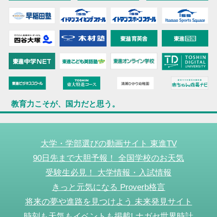
教育力こそが、国力だと思う。
大学・学部選びの動画サイト 東進TV
90日先まで大胆予報！ 全国学校のお天気
受験生必見！ 大学情報・入試情報
きっと元気になる Proverb格言
将来の夢や進路を見つけよう 未来発見サイト
時刻も天気もイベントも掲載! ナガセ世界時計