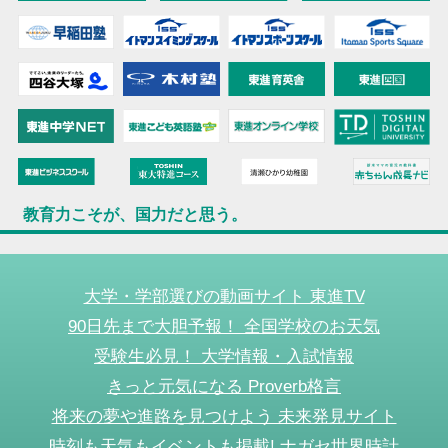
教育力こそが、国力だと思う。
大学・学部選びの動画サイト 東進TV
90日先まで大胆予報！ 全国学校のお天気
受験生必見！ 大学情報・入試情報
きっと元気になる Proverb格言
将来の夢や進路を見つけよう 未来発見サイト
時刻も天気もイベントも掲載! ナガセ世界時計