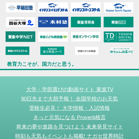
教育力こそが、国力だと思う。
大学・学部選びの動画サイト 東進TV
90日先まで大胆予報！ 全国学校のお天気
受験生必見！ 大学情報・入試情報
きっと元気になる Proverb格言
将来の夢や進路を見つけよう 未来発見サイト
時刻も天気もイベントも掲載! ナガセ世界時計