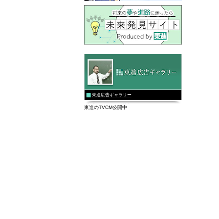
東進広告ギャラリー
東進のTVCM公開中