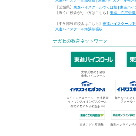
東進ハイスクール船橋校
|
東進ハイスクール松戸
【茨城県】
東進ハイスクールつくば校
|
東進ハイ
【近くに校舎がない方はこちら】
東進 在宅受講
【中学部設置校舎はこちら】
東進ハイスクール中
東進ハイスクール海浜幕張校
|
ナガセの教育ネットワーク
大学受験の予備校
東進ハイスクール
スイミングスクール・水泳教室
九州を中心とし
イトマンスイミングスクール
スクール・
ｲﾄﾏﾝｸﾞﾗﾝﾄﾞﾌｨｯﾄﾈｽ受付中!
東進オンライン学
東進こども英語塾