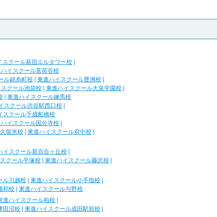
イスクール新宿エルタワー校
|
進ハイスクール茗荷谷校
ール錦糸町校
|
東進ハイスクール豊洲校
|
イスクール池袋校
|
東進ハイスクール大泉学園校
|
校
|
東進ハイスクール練馬校
イスクール渋谷駅西口校
|
イスクール千歳船橋校
進ハイスクール国分寺校
|
久留米校
|
東進ハイスクール府中校
|
ハイスクール新百合ヶ丘校
|
スクール平塚校
|
東進ハイスクール藤沢校
|
ール川越校
|
東進ハイスクール小手指校
|
浦和校
|
東進ハイスクール与野校
東進ハイスクール柏校
|
津田沼校
|
東進ハイスクール成田駅前校
|