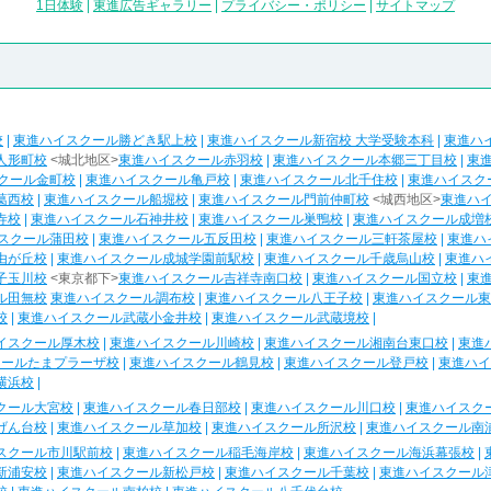
1日体験
|
東進広告ギャラリー
|
プライバシー・ポリシー
|
サイトマップ
校
|
東進ハイスクール勝どき駅上校
|
東進ハイスクール新宿校 大学受験本科
|
東進ハ
人形町校
<城北地区>
東進ハイスクール赤羽校
|
東進ハイスクール本郷三丁目校
|
東
クール金町校
|
東進ハイスクール亀戸校
|
東進ハイスクール北千住校
|
東進ハイスク
葛西校
|
東進ハイスクール船堀校
|
東進ハイスクール門前仲町校
<城西地区>
東進ハ
寺校
|
東進ハイスクール石神井校
|
東進ハイスクール巣鴨校
|
東進ハイスクール成増
スクール蒲田校
|
東進ハイスクール五反田校
|
東進ハイスクール三軒茶屋校
|
東進ハ
由が丘校
|
東進ハイスクール成城学園前駅校
|
東進ハイスクール千歳烏山校
|
東進ハ
子玉川校
<東京都下>
東進ハイスクール吉祥寺南口校
|
東進ハイスクール国立校
|
東
ル田無校
東進ハイスクール調布校
|
東進ハイスクール八王子校
|
東進ハイスクール東
校
|
東進ハイスクール武蔵小金井校
|
東進ハイスクール武蔵境校
|
イスクール厚木校
|
東進ハイスクール川崎校
|
東進ハイスクール湘南台東口校
|
東進
クールたまプラーザ校
|
東進ハイスクール鶴見校
|
東進ハイスクール登戸校
|
東進ハイ
横浜校
|
クール大宮校
|
東進ハイスクール春日部校
|
東進ハイスクール川口校
|
東進ハイスク
げん台校
|
東進ハイスクール草加校
|
東進ハイスクール所沢校
|
東進ハイスクール南
スクール市川駅前校
|
東進ハイスクール稲毛海岸校
|
東進ハイスクール海浜幕張校
|
新浦安校
|
東進ハイスクール新松戸校
|
東進ハイスクール千葉校
|
東進ハイスクール