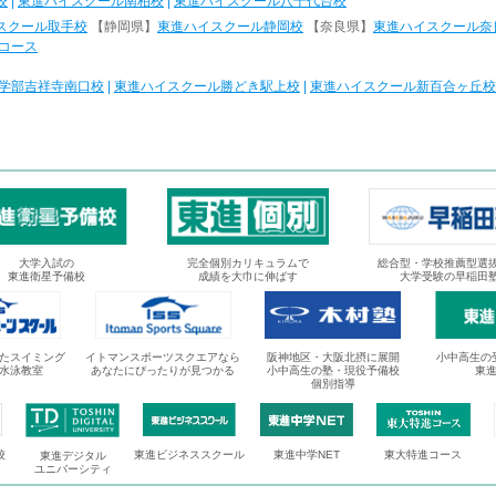
校
|
東進ハイスクール南柏校
|
東進ハイスクール八千代台校
スクール取手校
【静岡県】
東進ハイスクール静岡校
【奈良県】
東進ハイスクール奈
コース
学部吉祥寺南口校
|
東進ハイスクール勝どき駅上校
|
東進ハイスクール新百合ヶ丘校
大学入試の
完全個別カリキュラムで
総合型・学校推薦型選
東進衛星予備校
成績を大巾に伸ばす
大学受験の早稲田
たスイミング
イトマンスポーツスクエアなら
阪神地区・大阪北摂に展開
小中高生の
水泳教室
あなたにぴったりが見つかる
小中高生の塾・現役予備校
東
個別指導
校
東進ビジネススクール
東進中学NET
東大特進コース
東進デジタル
ユニバーシティ