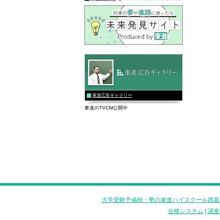
東進広告ギャラリー
東進のTVCM公開中
大学受験予備校・塾の東進ハイスクール西葛
合格システム
|
講座