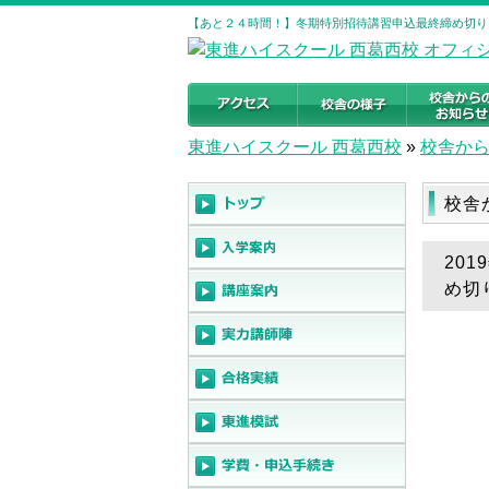
【あと２４時間！】冬期特別招待講習申込最終締め切り 
東進ハイスクール 西葛西校
»
校舎か
校舎
20
め切