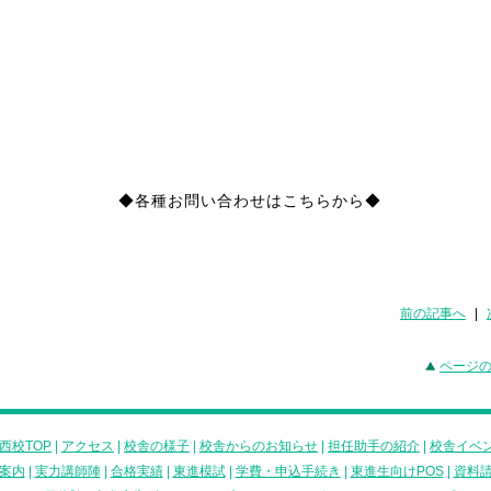
◆各種お問い合わせはこちらから◆
前の記事へ
|
ページ
西校TOP
|
アクセス
|
校舎の様子
|
校舎からのお知らせ
|
担任助手の紹介
|
校舎イベ
案内
|
実力講師陣
|
合格実績
|
東進模試
|
学費・申込手続き
|
東進生向けPOS
|
資料