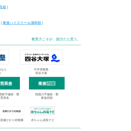
良校
|
|
東進ハイスクール浦和校
|
教育力こそが、国力だと思う。
抜なら
中学受験塾
塾
四谷大塚
受験予備校・塾
四国の予備校・塾
進育英舎
東進四国
清瀬ひかり幼稚園
赤ちゃん成長ナビ