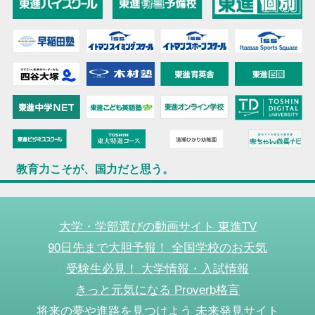
教育力こそが、国力だと思う。
大学・学部選びの動画サイト 東進TV
90日先まで大胆予報！ 全国学校のお天気
受験生必見！ 大学情報・入試情報
きっと元気になる Proverb格言
将来の夢や進路を見つけよう 未来発見サイト