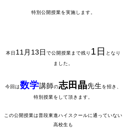
特別公開授業を実施します。
1日
11月13日
本日
で公開授業まで残り
となり
ました。
数学
志田晶
講師
先生
今回は
の
を招き、
特別授業をして頂きます。
この公開授業は普段東進ハイスクールに通っていない
高校生も