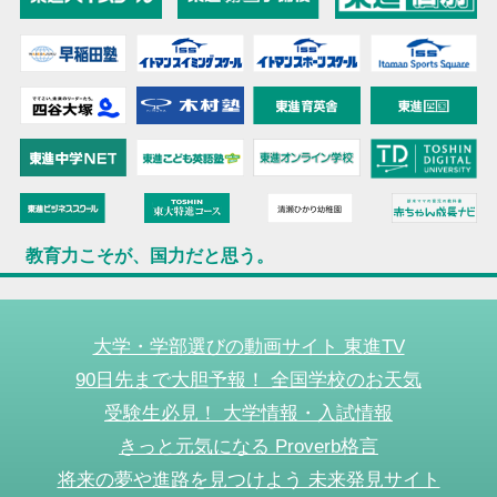
教育力こそが、国力だと思う。
大学・学部選びの動画サイト 東進TV
90日先まで大胆予報！ 全国学校のお天気
受験生必見！ 大学情報・入試情報
きっと元気になる Proverb格言
将来の夢や進路を見つけよう 未来発見サイト