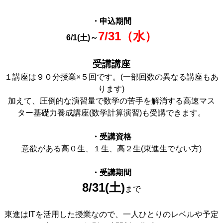
・申込期間
7/31（水）
6/1(土)
～
受講講座
１講座は９０分授業×５回です。(一部回数の異なる講座もあ
ります)
加えて、圧倒的な演習量で数学の苦手を解消する高速マス
ター基礎力養成講座(数学計算演習)も受講できます。
・受講資格
意欲がある高０生、１生、高２生(東進生でない方)
・受講期間
8/31
(土)
まで
東進はITを活用した授業なので、一人ひとりのレベルや予定