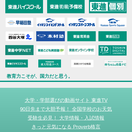
教育力こそが、国力だと思う。
大学・学部選びの動画サイト 東進TV
90日先まで大胆予報！ 全国学校のお天気
受験生必見！ 大学情報・入試情報
きっと元気になる Proverb格言