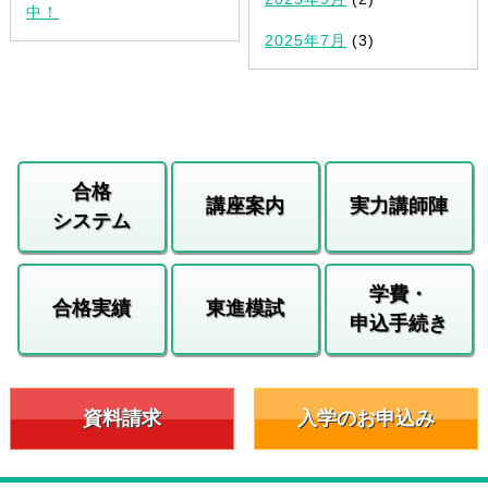
中！
2025年7月
(3)
合格
講座案内
実力講師陣
システム
学費・
合格実績
東進模試
申込手続き
資料請求
入学のお申込み