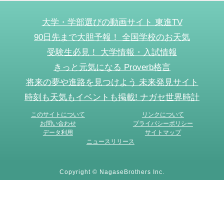
大学・学部選びの動画サイト 東進TV
90日先まで大胆予報！ 全国学校のお天気
受験生必見！ 大学情報・入試情報
きっと元気になる Proverb格言
将来の夢や進路を見つけよう 未来発見サイト
時刻も天気もイベントも掲載! ナガセ世界時計
このサイトについて
リンクについて
お問い合わせ
プライバシーポリシー
データ利用
サイトマップ
ニュースリリース
Copyright © NagaseBrothers Inc.