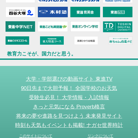
教育力こそが、国力だと思う。
大学・学部選びの動画サイト 東進TV
90日先まで大胆予報！ 全国学校のお天気
受験生必見！ 大学情報・入試情報
きっと元気になる Proverb格言
将来の夢や進路を見つけよう 未来発見サイト
時刻も天気もイベントも掲載! ナガセ世界時計
このサイトについて
リンクについて