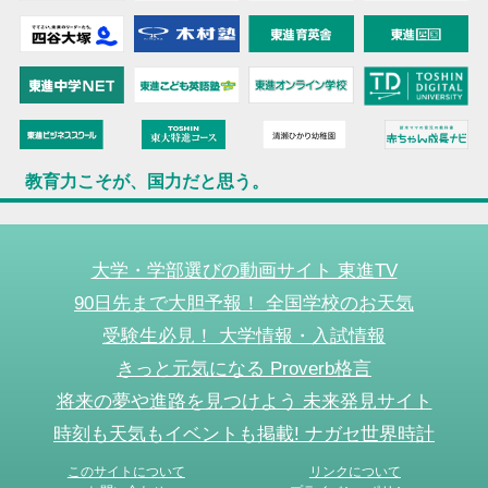
教育力こそが、国力だと思う。
大学・学部選びの動画サイト 東進TV
90日先まで大胆予報！ 全国学校のお天気
受験生必見！ 大学情報・入試情報
きっと元気になる Proverb格言
将来の夢や進路を見つけよう 未来発見サイト
時刻も天気もイベントも掲載! ナガセ世界時計
このサイトについて
リンクについて