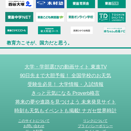
教育力こそが、国力だと思う。
大学・学部選びの動画サイト 東進TV
90日先まで大胆予報！ 全国学校のお天気
受験生必見！ 大学情報・入試情報
きっと元気になる Proverb格言
将来の夢や進路を見つけよう 未来発見サイト
時刻も天気もイベントも掲載! ナガセ世界時計
このサイトについて
リンクについて
お問い合わせ
プライバシーポリシー