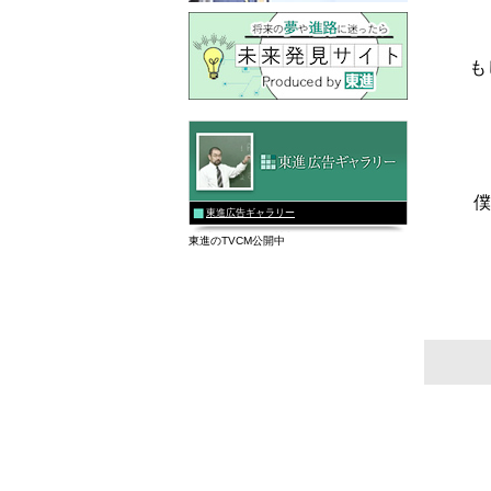
も
僕
東進広告ギャラリー
東進のTVCM公開中