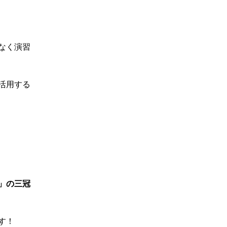
なく演習
活用する
」の三冠
す！