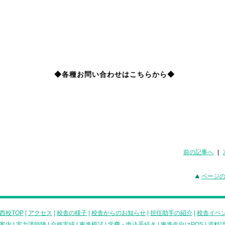
◆各種お問い合わせはこちらから◆
前の記事へ
|
ページ
西校TOP
|
アクセス
|
校舎の様子
|
校舎からのお知らせ
|
担任助手の紹介
|
校舎イベ
案内
|
実力講師陣
|
合格実績
|
東進模試
|
学費・申込手続き
|
東進生向けPOS
|
資料