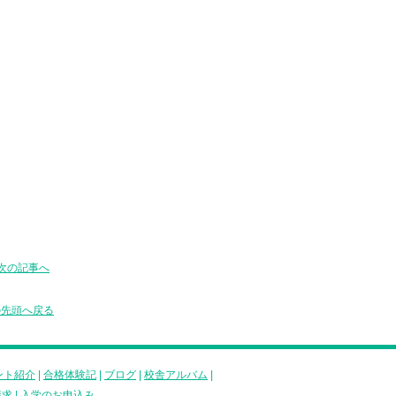
次の記事へ
の先頭へ戻る
ント紹介
|
合格体験記
|
ブログ
|
校舎アルバム
|
請求
|
入学のお申込み