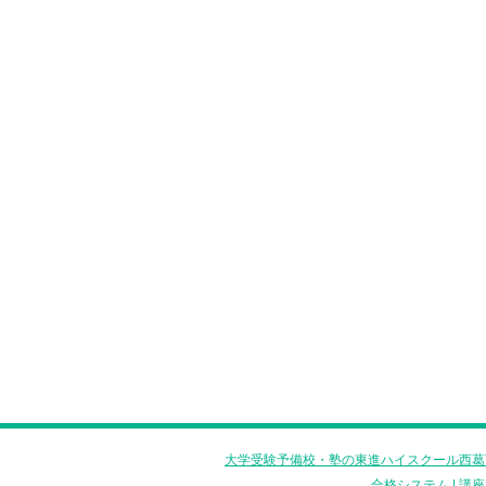
大学受験予備校・塾の東進ハイスクール西葛
合格システム
|
講座