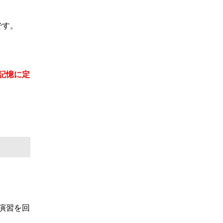
です。
記憶に定
演習を回