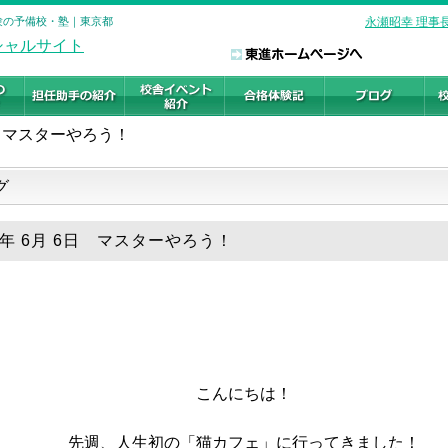
受験の予備校・塾｜東京都
永瀬昭幸 理事
マスターやろう！
グ
26年 6月 6日 マスターやろう！
こんにちは！
先週、人生初の「猫カフェ」に行ってきました！