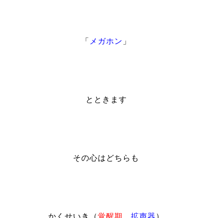
「
メガホン
」
とときます
その心はどちらも
かくせいき（
覚醒期
、
拡声器
）