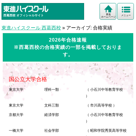
東進
西葛西校
オフィシャルサイト
メニュー
ホームページ
東進ハイスクール 西葛西校
»
アーカイブ: 合格実績
2026年合格速報
※西葛西校の合格実績の一部を掲載しておりま
す。
国公立大学合格
東京大学
理科一類
（ 小石川中等教育学校
）
東京大学
文科三類
（ 市川高等学校 ）
京都大学
経済学部
（ 小石川中等教育学校
）
一橋大学
社会学部
（ 昭和学院秀英高等学校