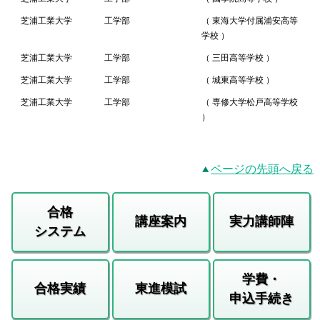
芝浦工業大学
工学部
（ 東海大学付属浦安高等
学校 ）
芝浦工業大学
工学部
（ 三田高等学校 ）
芝浦工業大学
工学部
（ 城東高等学校 ）
芝浦工業大学
工学部
（ 専修大学松戸高等学校
）
ページの先頭へ戻る
合格
講座案内
実力講師陣
システム
学費・
合格実績
東進模試
申込手続き