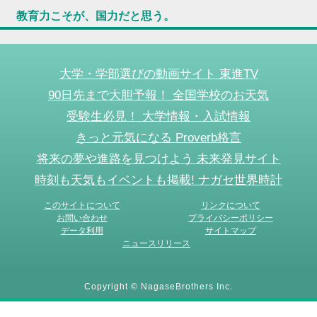
教育力こそが、国力だと思う。
大学・学部選びの動画サイト 東進TV
90日先まで大胆予報！ 全国学校のお天気
受験生必見！ 大学情報・入試情報
きっと元気になる Proverb格言
将来の夢や進路を見つけよう 未来発見サイト
時刻も天気もイベントも掲載! ナガセ世界時計
このサイトについて
リンクについて
お問い合わせ
プライバシーポリシー
データ利用
サイトマップ
ニュースリリース
Copyright © NagaseBrothers Inc.