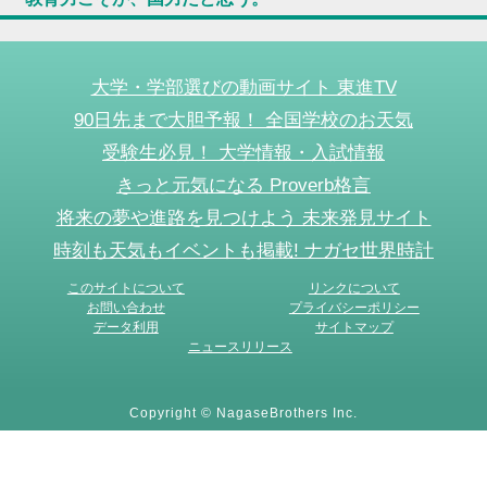
大学・学部選びの動画サイト 東進TV
90日先まで大胆予報！ 全国学校のお天気
受験生必見！ 大学情報・入試情報
きっと元気になる Proverb格言
将来の夢や進路を見つけよう 未来発見サイト
時刻も天気もイベントも掲載! ナガセ世界時計
このサイトについて
リンクについて
お問い合わせ
プライバシーポリシー
データ利用
サイトマップ
ニュースリリース
Copyright © NagaseBrothers Inc.