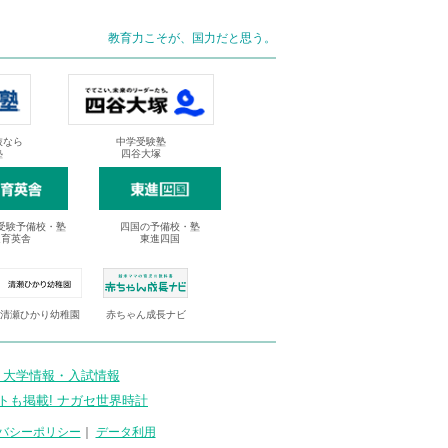
教育力こそが、国力だと思う。
抜なら
中学受験塾
塾
四谷大塚
受験予備校・塾
四国の予備校・塾
進育英舎
東進四国
清瀬ひかり幼稚園
赤ちゃん成長ナビ
 大学情報・入試情報
トも掲載! ナガセ世界時計
バシーポリシー
｜
データ利用