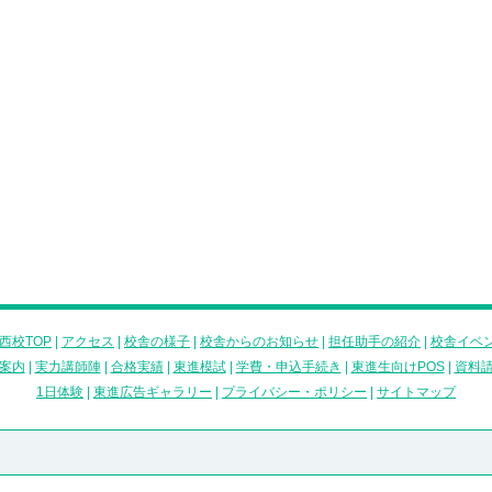
西校TOP
|
アクセス
|
校舎の様子
|
校舎からのお知らせ
|
担任助手の紹介
|
校舎イベ
案内
|
実力講師陣
|
合格実績
|
東進模試
|
学費・申込手続き
|
東進生向けPOS
|
資料
1日体験
|
東進広告ギャラリー
|
プライバシー・ポリシー
|
サイトマップ